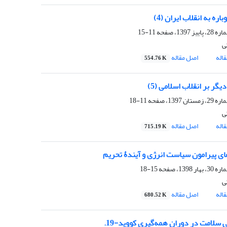
اره به انقلاب ایران (4)
11-15
ی
اله
اصل مقاله
554.76 K
گر بر انقلاب اسلامی (5)
11-18
ی
اله
اصل مقاله
715.19 K
 پیرامون سیاست انرژی و آیندۀ تحریم
15-18
ی
اله
اصل مقاله
680.52 K
 سلامت در دوران همه‌گیری کووید-19.