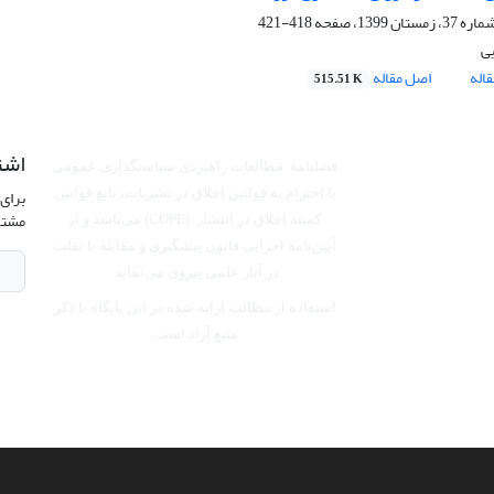
418-421
یی
اله
اصل مقاله
515.51 K
اشت
فصلنامه مطالعات راهبردی سیاستگذاری عمومی
برای 
با احترام به قوانین اخلاق در نشریات، تابع قوانین
مشتر
کمیته اخلاق در انتشار (COPE) می‌باشد
و از
آیین‌نامه اجرایی قانون پیشگیری و مقابله با تقلب
در آثار علمی پیروی می‌نماید.
استفاده از مطالب ارایه شده در این پایگاه با ذکر
منبع آزاد است.