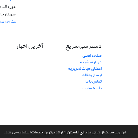
دوره 10، شماره 37، زمستان 1399، صفحه
سهیلا رجا
مشاهده مق
دسترسی سریع
آخرین اخبار
صفحه اصلی
درباره نشریه
اعضای هیات تحریریه
ارسال مقاله
تماس با ما
نقشه سایت
سامانه مدیریت نشریات علمی.
طراحی و پیاده سازی از
سیناوب
این وب سایت از کوکی ها برای اطمینان از ارائه بهترین خدمات استفاده می کند.