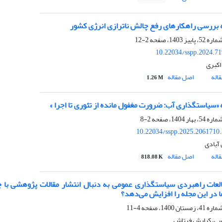
ه بررسی راهکارهای رفع چالش ناترازی انرژی کشور
2-12
10.22034/sspp.2024.7
اکبری
اله
اصل مقاله
1.26 M
ه «سیاستگذاری آب: ضرورت مغفول مانده از تئوری تا اجرا »
2-8
10.22034/sspp.2025.2061710
آبادی
اله
اصل مقاله
818.08 K
لعات راهبردی سیاستگذاری عمومی به دنبال انتشار مقالات پژوهشی با
ا در این مجله را افزایش می‌دهد؟
4-11
سی، کیارش فرتاش