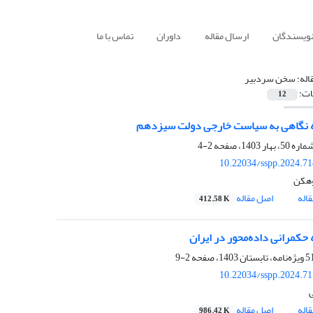
نویسندگان
ارسال مقاله
داوران
تماس با ما
اله:
سخن سردبیر
ات:
12
مه نگاهی به سیاست خارجی دولت سیزدهم
2-4
10.22034/sspp.2024.7
وهکن
اله
اصل مقاله
412.58 K
 حکمرانی داده‌محور در ایران
2-9
10.22034/sspp.2024.7
ی
اله
اصل مقاله
986.42 K