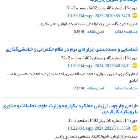
دوره 13، شماره 48، پاییز 1402، صفحه
2-31
10.22034/sspp.2023.2010585.3479
متین عامری گلستان، رضا واعظی، سیدمهدی الوانی، علی باقری
مشاهده مقاله
اصل مقاله
3.99 M
شناسایی و دسته‌بندی ابزارهای نرم در نظام حکمرانی و خط‌مشی‌گذاری
دوره 13، شماره 49، زمستان 1402، صفحه
2-32
10.22034/sspp.2024.2012040.3491
ایمان اکبری، متین رسولی، محمد عبدالحسین زاده، مهدی عبدالحمید، حسین همت
ابادی
مشاهده مقاله
اصل مقاله
7.18 M
طراحی چارچوب ارزیابی عملکرد یکپارچه وزارت علوم، تحقیقات و فناوری
با رویکرد کارکردی
دوره 14، شماره 50، بهار 1403، صفحه
2-31
10.22034/sspp.2024.2022541.3559
مهدیه فرازکیش، شیوا تاتینا، مصطفی صفدری رنجبر