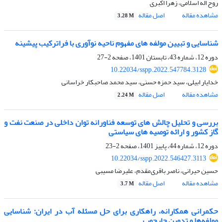
روح اله اسلامی، زهرا اکبری
مشاهده مقاله
اصل مقاله
3.28 M
شناسایی و تبیین مولفه های مفهوم ناحیه نوآوری با فرا‌ترکیب پیشینه
دوره 12، شماره 43، تابستان 1401، صفحه
2-27
10.22034/sspp.2022.547784.3128
خدایار ابیلی، سید حمزه حسنی، سید محمد صاحبکار خراسانی
مشاهده مقاله
اصل مقاله
2.24 M
بررسی و تحلیل چالش های توسعه فناورانه توان داخلی در صنعت نفت و
گاز کشور و ارائه توصیه های سیاستی
دوره 12، شماره 44، پاییز 1401، صفحه
2-23
10.22034/sspp.2022.546427.3113
حسین حیرانی، ناصر باقری‌مقدم، علیرضا مسیبی
مشاهده مقاله
اصل مقاله
3.7 M
حکمرانی همکارانه، راهکاری برای حل مسئله آب در ایران: شناسایی
مولفه‌ها و تدوین چارچوب