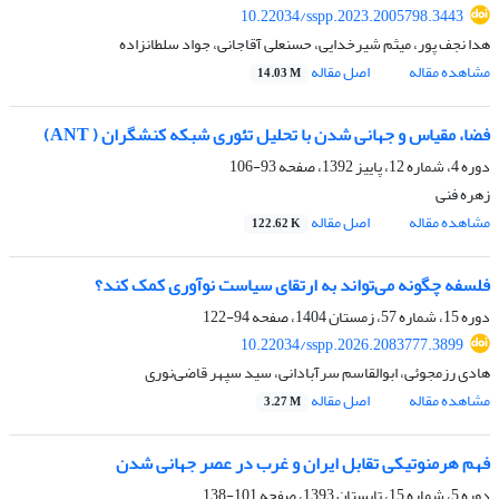
10.22034/sspp.2023.2005798.3443
هدا نجف پور، میثم شیرخدایی، حسنعلی آقاجانی، جواد سلطانزاده
مشاهده مقاله
اصل مقاله
14.03 M
فضا، مقیاس و جهانی شدن با تحلیل تئوری شبکه کنشگران ( ANT)
دوره 4، شماره 12، پاییز 1392، صفحه
93-106
زهره فنی
مشاهده مقاله
اصل مقاله
122.62 K
فلسفه چگونه می‌تواند به ارتقای سیاست نوآوری کمک کند؟
دوره 15، شماره 57، زمستان 1404، صفحه
94-122
10.22034/sspp.2026.2083777.3899
هادی رزمجوئی، ابوالقاسم سرآبادانی، سید سپهر قاضی‌نوری
مشاهده مقاله
اصل مقاله
3.27 M
فهم هرمنوتیکی تقابل ایران و غرب در عصر جهانی شدن
دوره 5، شماره 15، تابستان 1393، صفحه
101-138