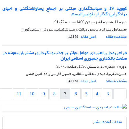
کووید 19 و سیاستگذاری مبتنی بر اجماع پساواشنگتنی و احیای
نهادگرایی؛ گذار از نئولیبرالیسم
دوره 11، شماره 41، زمستان 1400، صفحه
72-91
محمد لعل علیزاده، محسن دیانت، زینب شکیبایی، سروش رستمی گوران
مشاهده مقاله
اصل مقاله
1.93 M
طراحی مدل راهبردی عوامل مؤثر بر جذب و نگهداری مشتریان نمونه در
صنعت بانکداری جمهوری اسلامی ایران
دوره 7، شماره 23، تابستان 1396، صفحه
73-93
حسن صفرنیا، مهدی دهقانی سلطانی، حسین فارسی زاده، امین همتی
مشاهده مقاله
اصل مقاله
3.67 M
11
10
9
8
7
6
5
4
3
مقالات آماده انتشار