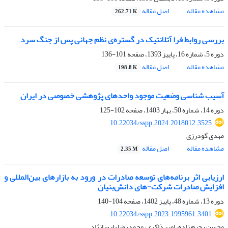
مشاهده مقاله
اصل مقاله
262.71 K
بررسی روابط فرا آتلانتیک در گستره‌ی نظم جهانی پس از جنگ سرد
دوره 5، شماره 16، پاییز 1393، صفحه
101-136
مشاهده مقاله
اصل مقاله
198.8 K
آسیب شناسی وضعیت موجود واحدهای پژوهشی خصوصی در ایران
دوره 14، شماره 50، بهار 1403، صفحه
102-125
10.22034/sspp.2024.2018012.3525
مهدی گودرزی
مشاهده مقاله
اصل مقاله
2.35 M
ارزیابی اثر برنامه‌های توسعه صادرات در ورود به بازارهای بین‌المللی و
افزایش صادرات شرکت-های دانش‌بنیان
دوره 13، شماره 48، پاییز 1402، صفحه
104-140
10.22034/sspp.2023.1995961.3401
محسن رحیم زاده، امیر ذاکری، محمدرضا پارسانژاد