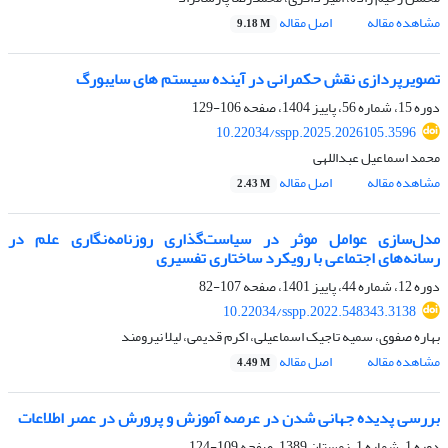
مشاهده مقاله
اصل مقاله
9.18 M
تصویرپردازی نقش حکمرانی در آینده سیستم های سایبورگ
دوره 15، شماره 56، پاییز 1404، صفحه
106-129
10.22034/sspp.2025.2026105.3596
محمد اسماعیل عبداللهی
مشاهده مقاله
اصل مقاله
2.43 M
مدل‌سازی عوامل موثر در سیاست‌گذاری روزنامه‌نگاری علم در
رسانه‌های اجتماعی با رویکرد ساختاری تفسیری
دوره 12، شماره 44، پاییز 1401، صفحه
107-82
10.22034/sspp.2022.548343.3138
بهاره صفوی، سمیه تاجیک اسماعیلی، اکرم قدیمی، لیلا نیرومند
مشاهده مقاله
اصل مقاله
4.49 M
بررسی پدیده جهانی شدن در عرصه‌ آموزش و پرورش در عصر اطلاعات
دوره 1، شماره 1، زمستان 1389، صفحه
109-124