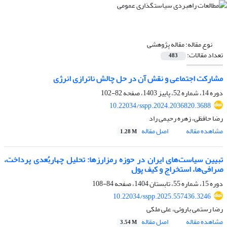
نوع مقاله:
مقاله پژوهشی
تعداد مقالات:
483
مشارکت اجتماعی و نقش آن در حل چالش ناترازی انرژی
دوره 14، شماره 52، پاییز 1403، صفحه
82-102
10.22034/sspp.2024.2036820.3688
رضا حافظی، زهره رحیمی راد
مشاهده مقاله
اصل مقاله
1.28 M
تبیین سیاست‌های ایران در حوزه رمزارزها: تحلیل چهاربُعدی پرداخت،
صرافی‌ها، استخراج و کیف پول
دوره 15، شماره 55، تابستان 1404، صفحه
84-108
10.22034/sspp.2025.557436.3246
رضا رستمی باروئی، علی ملکی
مشاهده مقاله
اصل مقاله
3.54 M