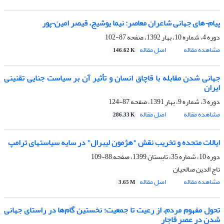
پیام¬های جهانی شاعران معاصر: نیما یوشیج، قیصر امین¬پور
دوره 4، شماره 10، بهار 1392، صفحه
87-102
مشاهده مقاله
اصل مقاله
146.62 K
جهانی شدن مقابله با قاچاق انسان و تأثیر آن بر سیاست جنایی تقنینی
ایران
دوره 3، شماره 9، بهار 1391، صفحه
87-124
مشاهده مقاله
اصل مقاله
286.33 K
ایالات متحده و تخریب نقش "هژمون لیبرال" در سایه سیاستهای ترامپ
دوره 10، شماره 35، تابستان 1399، صفحه
88-109
تاج الدین صالحیان
مشاهده مقاله
اصل مقاله
3.65 M
تحول مفهوم مردم، از رعیت تا جمعیت؛ نخستین گام‌ها در راستای جهانی
شدن در عصر قاجار