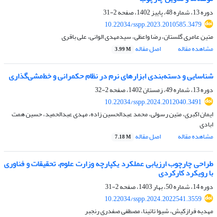
دوره 13، شماره 48، پاییز 1402، صفحه
2-31
10.22034/sspp.2023.2010585.3479
متین عامری گلستان، رضا واعظی، سیدمهدی الوانی، علی باقری
مشاهده مقاله
اصل مقاله
3.99 M
شناسایی و دسته‌بندی ابزارهای نرم در نظام حکمرانی و خط‌مشی‌گذاری
دوره 13، شماره 49، زمستان 1402، صفحه
2-32
10.22034/sspp.2024.2012040.3491
ایمان اکبری، متین رسولی، محمد عبدالحسین زاده، مهدی عبدالحمید، حسین همت
ابادی
مشاهده مقاله
اصل مقاله
7.18 M
طراحی چارچوب ارزیابی عملکرد یکپارچه وزارت علوم، تحقیقات و فناوری
با رویکرد کارکردی
دوره 14، شماره 50، بهار 1403، صفحه
2-31
10.22034/sspp.2024.2022541.3559
مهدیه فرازکیش، شیوا تاتینا، مصطفی صفدری رنجبر