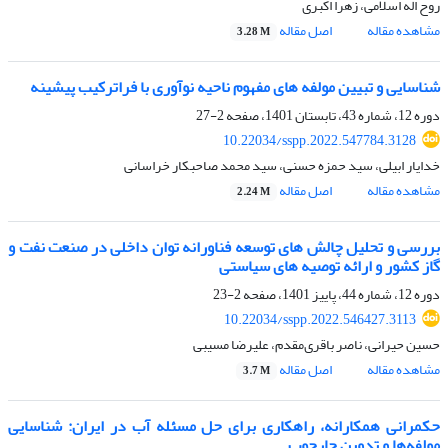
روح اله اسلامی، زهرا اکبری
مشاهده مقاله
اصل مقاله
3.28 M
شناسایی و تبیین مولفه های مفهوم ناحیه نوآوری با فرا‌ترکیب پیشینه
دوره 12، شماره 43، تابستان 1401، صفحه
2-27
10.22034/sspp.2022.547784.3128
خدایار ابیلی، سید حمزه حسنی، سید محمد صاحبکار خراسانی
مشاهده مقاله
اصل مقاله
2.24 M
بررسی و تحلیل چالش های توسعه فناورانه توان داخلی در صنعت نفت و
گاز کشور و ارائه توصیه های سیاستی
دوره 12، شماره 44، پاییز 1401، صفحه
2-23
10.22034/sspp.2022.546427.3113
حسین حیرانی، ناصر باقری‌مقدم، علیرضا مسیبی
مشاهده مقاله
اصل مقاله
3.7 M
حکمرانی همکارانه، راهکاری برای حل مسئله آب در ایران: شناسایی
مولفه‌ها و تدوین چارچوب