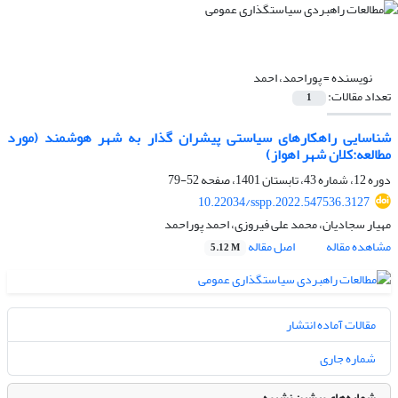
نویسنده =
پوراحمد، احمد
تعداد مقالات:
1
شناسایی راهکارهای سیاستی پیشران گذار به شهر هوشمند (مورد
مطالعه:کلان شهر اهواز)
دوره 12، شماره 43، تابستان 1401، صفحه
52-79
10.22034/sspp.2022.547536.3127
مهیار سجادیان، محمد علی فیروزی، احمد پوراحمد
مشاهده مقاله
اصل مقاله
5.12 M
مقالات آماده انتشار
شماره جاری
شماره‌های پیشین نشریه