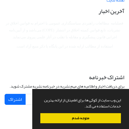
نقشه سایت
آخرین اخبار
فصلنامه مطالعات راهبردی سیاستگذاری عمومی با احترام به قوانین اخلاق در
نشریات، تابع قوانین کمیته اخلاق در انتشار (COPE) می‌باشد
و از آیین‌نامه
اجرایی قانون پیشگیری و مقابله با تقلب در آثار علمی پیروی می‌نماید.
استفاده از مطالب ارایه شده در این پایگاه با ذکر منبع آزاد است.
اشتراک خبرنامه
برای دریافت اخبار و اطلاعیه های مهم نشریه در خبرنامه نشریه مشترک شوید.
اشتراک
این وب سایت از کوکی ها برای اطمینان از ارائه بهترین
خدمات استفاده می کند.
متوجه شدم
سامانه مدیریت نشریات علمی.
طراحی و پیاده سازی از
سیناوب