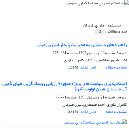
نویسنده =
داوری، کامران
تعداد مقالات:
2
راهبردهای دستیابی به مدیریت پایدار آب‏ زیرزمینی
دوره 8، شماره 29، زمستان 1397، صفحه
261-275
اکبر علیپور، هاشم درخشان، کامران داوری
مشاهده مقاله
اصل مقاله
1.35 M
اعتمادپذیری سیاست‌های پروژه محور؛ (ارزیابی ریسک گزین ههای تأمین
آب مشهد و تعیین اولویت آنها)
دوره 6، شماره 21، زمستان 1395، صفحه
71-86
کامران داوری، احمد قندهاری، بیژن قهرمان
مشاهده مقاله
اصل مقاله
2.31 M