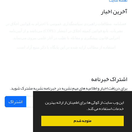
نقشه سایت
آخرین اخبار
فصلنامه مطالعات راهبردی سیاستگذاری عمومی با احترام به قوانین اخلاق در
نشریات، تابع قوانین کمیته اخلاق در انتشار (COPE) می‌باشد
و از آیین‌نامه
اجرایی قانون پیشگیری و مقابله با تقلب در آثار علمی پیروی می‌نماید.
استفاده از مطالب ارایه شده در این پایگاه با ذکر منبع آزاد است.
اشتراک خبرنامه
برای دریافت اخبار و اطلاعیه های مهم نشریه در خبرنامه نشریه مشترک شوید.
اشتراک
این وب سایت از کوکی ها برای اطمینان از ارائه بهترین
خدمات استفاده می کند.
متوجه شدم
سامانه مدیریت نشریات علمی.
طراحی و پیاده سازی از
سیناوب