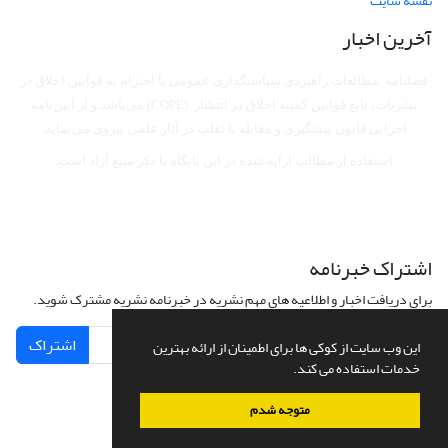
نقشه سایت
آخرین اخبار
فصلنامه مطالعات راهبردی سیاستگذاری عمومی با احترام به قوانین اخلاق در
نشریات، تابع قوانین کمیته اخلاق در انتشار (COPE) می‌باشد
و از آیین‌نامه
اجرایی قانون پیشگیری و مقابله با تقلب در آثار علمی پیروی می‌نماید.
استفاده از مطالب ارایه شده در این پایگاه با ذکر منبع آزاد است.
اشتراک خبرنامه
برای دریافت اخبار و اطلاعیه های مهم نشریه در خبرنامه نشریه مشترک شوید.
اشتراک
این وب سایت از کوکی ها برای اطمینان از ارائه بهترین
خدمات استفاده می کند.
متوجه شدم
سامانه مدیریت نشریات علمی.
طراحی و پیاده سازی از
سیناوب