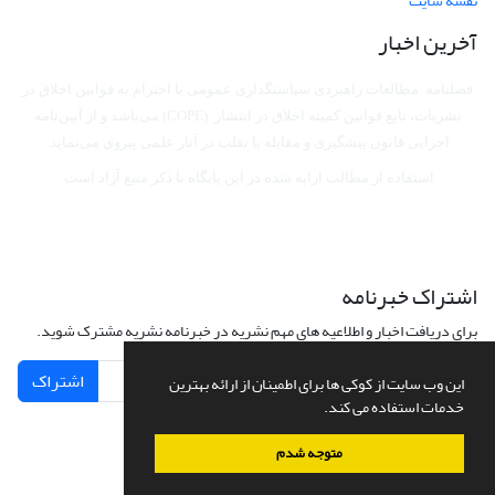
نقشه سایت
آخرین اخبار
فصلنامه مطالعات راهبردی سیاستگذاری عمومی با احترام به قوانین اخلاق در
نشریات، تابع قوانین کمیته اخلاق در انتشار (COPE) می‌باشد
و از آیین‌نامه
اجرایی قانون پیشگیری و مقابله با تقلب در آثار علمی پیروی می‌نماید.
استفاده از مطالب ارایه شده در این پایگاه با ذکر منبع آزاد است.
اشتراک خبرنامه
برای دریافت اخبار و اطلاعیه های مهم نشریه در خبرنامه نشریه مشترک شوید.
اشتراک
این وب سایت از کوکی ها برای اطمینان از ارائه بهترین
خدمات استفاده می کند.
متوجه شدم
سامانه مدیریت نشریات علمی.
طراحی و پیاده سازی از
سیناوب