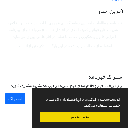
نقشه سایت
آخرین اخبار
فصلنامه مطالعات راهبردی سیاستگذاری عمومی با احترام به قوانین اخلاق در
نشریات، تابع قوانین کمیته اخلاق در انتشار (COPE) می‌باشد
و از آیین‌نامه
اجرایی قانون پیشگیری و مقابله با تقلب در آثار علمی پیروی می‌نماید.
استفاده از مطالب ارایه شده در این پایگاه با ذکر منبع آزاد است.
اشتراک خبرنامه
برای دریافت اخبار و اطلاعیه های مهم نشریه در خبرنامه نشریه مشترک شوید.
اشتراک
این وب سایت از کوکی ها برای اطمینان از ارائه بهترین
خدمات استفاده می کند.
متوجه شدم
سامانه مدیریت نشریات علمی.
طراحی و پیاده سازی از
سیناوب