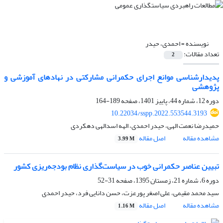
نویسنده =
احمدی، حیدر
تعداد مقالات:
2
پدیدارشناسی موانع اجرای حکمرانی مشارکتی در نهادهای آموزشی و
پژوهشی
دوره 12، شماره 44، پاییز 1401، صفحه
189-164
10.22034/sspp.2022.553544.3193
حمیدرضا نعمت الهی، حیدر احمدی، الهه اسدالهی دهکردی
مشاهده مقاله
اصل مقاله
3.99 M
تبیین عناصر حکمرانی خوب در سیاست‌گذاری نظام بودجه‌ریزی کشور
دوره 6، شماره 21، زمستان 1395، صفحه
31-52
سید محمد مقیمی، علی اصغر پورعزت، حسن دانایی فرد، حیدر احمدی
مشاهده مقاله
اصل مقاله
1.16 M