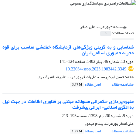
نویسنده =
پورعزت، علی اصغر
تعداد مقالات:
3
شناسایی و به گزینی ویژگی‌های آزمایشگاه‎ خط‌مشی مناسب برای قوه
مجریه جمهوری اسلامی ایران
دوره 13، شماره 46، بهار 1402، صفحه
124-141
10.22034/sspp.2023.1983442.3349
محمدحسن ایزدپرست، علی اصغر پورعزت، علیرضا امیرکبیری
مشاهده مقاله
اصل مقاله
3.47 M
مفهوم‌پردازی حکمرانی مسولانه مبتنی بر فناوری اطلاعات در جهت نیل
به الگوی اسلامی- ایرانی پیشرفت
دوره 9، شماره 30، بهار 1398، صفحه
193-213
علی اصغر پورعزت، بهنام عبدی
مشاهده مقاله
اصل مقاله
1.97 M