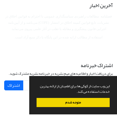
آخرین اخبار
فصلنامه مطالعات راهبردی سیاستگذاری عمومی با احترام به قوانین اخلاق در
نشریات، تابع قوانین کمیته اخلاق در انتشار (COPE) می‌باشد
و از آیین‌نامه
اجرایی قانون پیشگیری و مقابله با تقلب در آثار علمی پیروی می‌نماید.
استفاده از مطالب ارایه شده در این پایگاه با ذکر منبع آزاد است.
اشتراک خبرنامه
برای دریافت اخبار و اطلاعیه های مهم نشریه در خبرنامه نشریه مشترک شوید.
اشتراک
این وب سایت از کوکی ها برای اطمینان از ارائه بهترین
خدمات استفاده می کند.
متوجه شدم
سامانه مدیریت نشریات علمی.
طراحی و پیاده سازی از
سیناوب