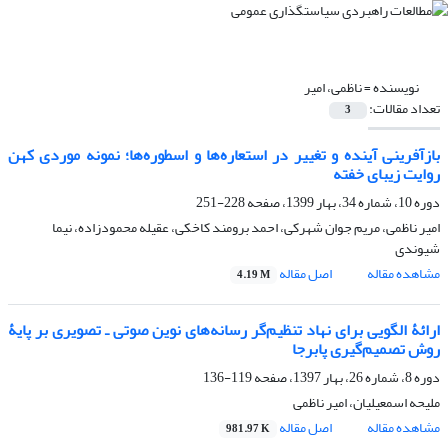
نویسنده =
ناظمی، امیر
تعداد مقالات:
3
بازآفرینی آینده و تغییر در استعاره‌ها و اسطوره‌ها؛ نمونه موردی کهن
روایت زیبای خفته
دوره 10، شماره 34، بهار 1399، صفحه
228-251
امیر ناظمی، مریم جوان شهرکی، احمد برومند کاخکی، عقیله محمودزاده، نیما
شیوندی
مشاهده مقاله
اصل مقاله
4.19 M
ارائۀ الگویی برای نهاد تنظیم‌گر رسانه‌های نوین صوتی ـ تصویری بر پایۀ
روش تصمیم‌گیری پابرجا
دوره 8، شماره 26، بهار 1397، صفحه
119-136
ملیحه اسمعیلیان، امیر ناظمی
مشاهده مقاله
اصل مقاله
981.97 K