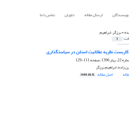
نویسندگان
ارسال مقاله
داوران
تماس با ما
ده =
برزگر، ابراهیم
ات:
1
کاربست نظریه عقلانیت اسنلن در سیاستگذاری
111-129
 زاده، ابراهیم برزگر
اله
اصل مقاله
1000.86 K