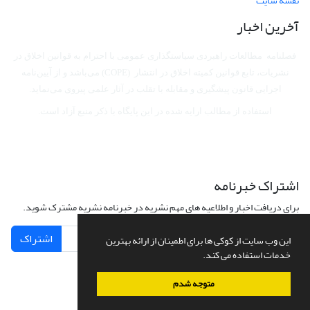
نقشه سایت
آخرین اخبار
فصلنامه مطالعات راهبردی سیاستگذاری عمومی با احترام به قوانین اخلاق در
نشریات، تابع قوانین کمیته اخلاق در انتشار (COPE) می‌باشد
و از آیین‌نامه
اجرایی قانون پیشگیری و مقابله با تقلب در آثار علمی پیروی می‌نماید.
استفاده از مطالب ارایه شده در این پایگاه با ذکر منبع آزاد است.
اشتراک خبرنامه
برای دریافت اخبار و اطلاعیه های مهم نشریه در خبرنامه نشریه مشترک شوید.
اشتراک
این وب سایت از کوکی ها برای اطمینان از ارائه بهترین
خدمات استفاده می کند.
متوجه شدم
سامانه مدیریت نشریات علمی.
طراحی و پیاده سازی از
سیناوب