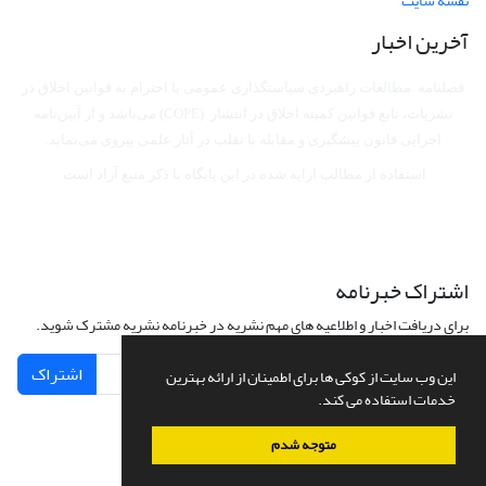
نقشه سایت
آخرین اخبار
فصلنامه مطالعات راهبردی سیاستگذاری عمومی با احترام به قوانین اخلاق در
نشریات، تابع قوانین کمیته اخلاق در انتشار (COPE) می‌باشد
و از آیین‌نامه
اجرایی قانون پیشگیری و مقابله با تقلب در آثار علمی پیروی می‌نماید.
استفاده از مطالب ارایه شده در این پایگاه با ذکر منبع آزاد است.
اشتراک خبرنامه
برای دریافت اخبار و اطلاعیه های مهم نشریه در خبرنامه نشریه مشترک شوید.
اشتراک
این وب سایت از کوکی ها برای اطمینان از ارائه بهترین
خدمات استفاده می کند.
متوجه شدم
سامانه مدیریت نشریات علمی.
طراحی و پیاده سازی از
سیناوب