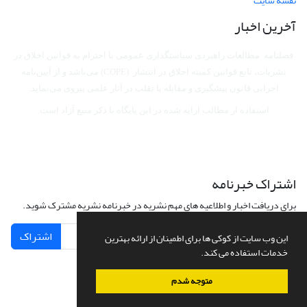
نقشه سایت
آخرین اخبار
فصلنامه مطالعات راهبردی سیاستگذاری عمومی با احترام به قوانین اخلاق در
نشریات، تابع قوانین کمیته اخلاق در انتشار (COPE) می‌باشد
و از آیین‌نامه
اجرایی قانون پیشگیری و مقابله با تقلب در آثار علمی پیروی می‌نماید.
استفاده از مطالب ارایه شده در این پایگاه با ذکر منبع آزاد است.
اشتراک خبرنامه
برای دریافت اخبار و اطلاعیه های مهم نشریه در خبرنامه نشریه مشترک شوید.
اشتراک
این وب سایت از کوکی ها برای اطمینان از ارائه بهترین
خدمات استفاده می کند.
متوجه شدم
سامانه مدیریت نشریات علمی.
طراحی و پیاده سازی از
سیناوب