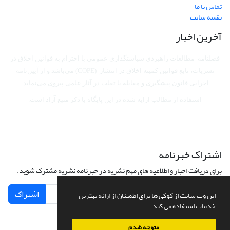
تماس با ما
نقشه سایت
آخرین اخبار
فصلنامه مطالعات راهبردی سیاستگذاری عمومی با احترام به قوانین اخلاق در
نشریات، تابع قوانین کمیته اخلاق در انتشار (COPE) می‌باشد
و از آیین‌نامه
اجرایی قانون پیشگیری و مقابله با تقلب در آثار علمی پیروی می‌نماید.
استفاده از مطالب ارایه شده در این پایگاه با ذکر منبع آزاد است.
اشتراک خبرنامه
برای دریافت اخبار و اطلاعیه های مهم نشریه در خبرنامه نشریه مشترک شوید.
اشتراک
این وب سایت از کوکی ها برای اطمینان از ارائه بهترین
خدمات استفاده می کند.
متوجه شدم