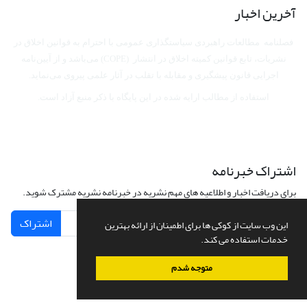
آخرین اخبار
فصلنامه مطالعات راهبردی سیاستگذاری عمومی با احترام به قوانین اخلاق در
نشریات، تابع قوانین کمیته اخلاق در انتشار (COPE) می‌باشد
و از آیین‌نامه
اجرایی قانون پیشگیری و مقابله با تقلب در آثار علمی پیروی می‌نماید.
استفاده از مطالب ارایه شده در این پایگاه با ذکر منبع آزاد است.
اشتراک خبرنامه
برای دریافت اخبار و اطلاعیه های مهم نشریه در خبرنامه نشریه مشترک شوید.
اشتراک
این وب سایت از کوکی ها برای اطمینان از ارائه بهترین
خدمات استفاده می کند.
متوجه شدم
سامانه مدیریت نشریات علمی.
طراحی و پیاده سازی از
سیناوب