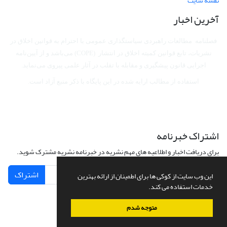
نقشه سایت
آخرین اخبار
فصلنامه مطالعات راهبردی سیاستگذاری عمومی با احترام به قوانین اخلاق در
نشریات، تابع قوانین کمیته اخلاق در انتشار (COPE) می‌باشد
و از آیین‌نامه
اجرایی قانون پیشگیری و مقابله با تقلب در آثار علمی پیروی می‌نماید.
استفاده از مطالب ارایه شده در این پایگاه با ذکر منبع آزاد است.
اشتراک خبرنامه
برای دریافت اخبار و اطلاعیه های مهم نشریه در خبرنامه نشریه مشترک شوید.
اشتراک
این وب سایت از کوکی ها برای اطمینان از ارائه بهترین
خدمات استفاده می کند.
متوجه شدم
سامانه مدیریت نشریات علمی.
طراحی و پیاده سازی از
سیناوب