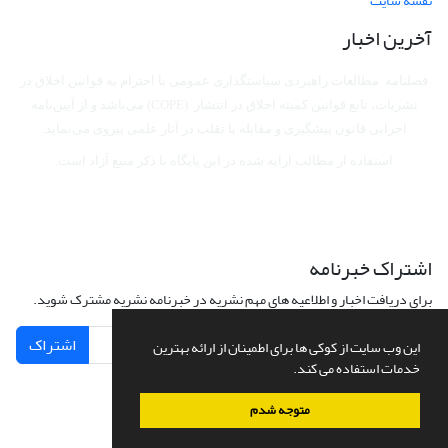
نقشه سایت
آخرین اخبار
فصلنامه مطالعات راهبردی سیاستگذاری عمومی با احترام به قوانین اخلاق در
نشریات، تابع قوانین کمیته اخلاق در انتشار (COPE) می‌باشد
و از آیین‌نامه
اجرایی قانون پیشگیری و مقابله با تقلب در آثار علمی پیروی می‌نماید.
استفاده از مطالب ارایه شده در این پایگاه با ذکر منبع آزاد است.
اشتراک خبرنامه
برای دریافت اخبار و اطلاعیه های مهم نشریه در خبرنامه نشریه مشترک شوید.
اشتراک
این وب سایت از کوکی ها برای اطمینان از ارائه بهترین
خدمات استفاده می کند.
متوجه شدم
سامانه مدیریت نشریات علمی.
طراحی و پیاده سازی از
سیناوب