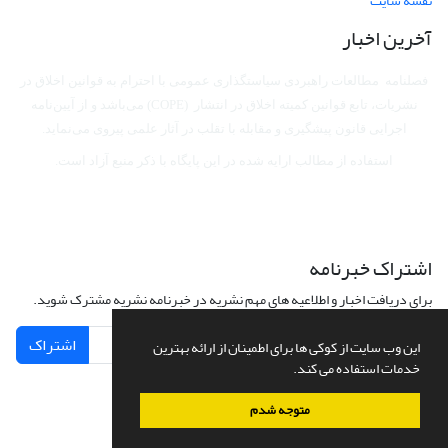
نقشه سایت
آخرین اخبار
فصلنامه مطالعات راهبردی سیاستگذاری عمومی با احترام به قوانین اخلاق در
نشریات، تابع قوانین کمیته اخلاق در انتشار (COPE) می‌باشد
و از آیین‌نامه
اجرایی قانون پیشگیری و مقابله با تقلب در آثار علمی پیروی می‌نماید.
استفاده از مطالب ارایه شده در این پایگاه با ذکر منبع آزاد است.
اشتراک خبرنامه
برای دریافت اخبار و اطلاعیه های مهم نشریه در خبرنامه نشریه مشترک شوید.
اشتراک
این وب سایت از کوکی ها برای اطمینان از ارائه بهترین
خدمات استفاده می کند.
متوجه شدم
سامانه مدیریت نشریات علمی.
طراحی و پیاده سازی از
سیناوب