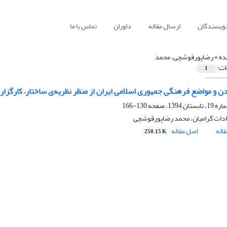
نویسندگان
ارسال مقاله
داوران
تماس با ما
ده =
رضاپورقوشچی، محمد
ات:
1
شدن و مواضع فرهنگی جمهوری اسلامی ایران از منظر نظریه‌ی ساختار– کارگزار
130-166
دات گرامیان، محمد رضاپورقوشچی
اله
اصل مقاله
250.15 K