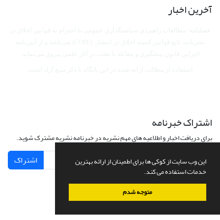
آخرین اخبار
فصلنامه مطالعات راهبردی سیاستگذاری عمومی با احترام به قوانین اخلاق در
نشریات، تابع قوانین کمیته اخلاق در انتشار (COPE) می‌باشد
و از آیین‌نامه
اجرایی قانون پیشگیری و مقابله با تقلب در آثار علمی پیروی می‌نماید.
استفاده از مطالب ارایه شده در این پایگاه با ذکر منبع آزاد است.
اشتراک خبرنامه
برای دریافت اخبار و اطلاعیه های مهم نشریه در خبرنامه نشریه مشترک شوید.
اشتراک
این وب سایت از کوکی ها برای اطمینان از ارائه بهترین
خدمات استفاده می کند.
متوجه شدم
سامانه مدیریت نشریات علمی.
طراحی و پیاده سازی از
سیناوب