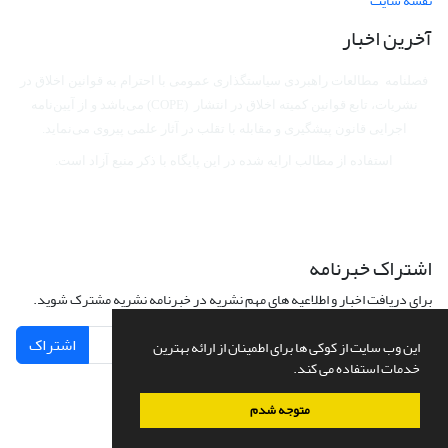
نقشه سایت
آخرین اخبار
فصلنامه مطالعات راهبردی سیاستگذاری عمومی با احترام به قوانین اخلاق در
نشریات، تابع قوانین کمیته اخلاق در انتشار (COPE) می‌باشد
و از آیین‌نامه
اجرایی قانون پیشگیری و مقابله با تقلب در آثار علمی پیروی می‌نماید.
استفاده از مطالب ارایه شده در این پایگاه با ذکر منبع آزاد است.
اشتراک خبرنامه
برای دریافت اخبار و اطلاعیه های مهم نشریه در خبرنامه نشریه مشترک شوید.
اشتراک
این وب سایت از کوکی ها برای اطمینان از ارائه بهترین
خدمات استفاده می کند.
متوجه شدم
سامانه مدیریت نشریات علمی.
طراحی و پیاده سازی از
سیناوب