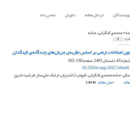
نویسندگان
ارسال مقاله
داوران
تماس با ما
ده =
محمدی کنگرانی، حنانه
ات:
1
نون اصلاحات ارضی بر اساس نظریه‌ی جریان‌های چند‌گانه‌ی کینگدان
130-162
10.22034/sspp.2022.546449
کی، حنانه محمدی کنگرانی، کیومرث اشتریان، ارشک حلی‌ساز، فرشید نادری
اله
اصل مقاله
5.04 M