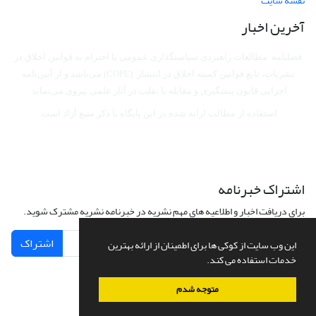
نقشه سایت
آخرین اخبار
فصلنامه مطالعات راهبردی سیاستگذاری عمومی با احترام به قوانین اخلاق در
نشریات، تابع قوانین کمیته اخلاق در انتشار (COPE) می‌باشد
و از آیین‌نامه
اجرایی قانون پیشگیری و مقابله با تقلب در آثار علمی پیروی می‌نماید.
استفاده از مطالب ارایه شده در این پایگاه با ذکر منبع آزاد است.
اشتراک خبرنامه
برای دریافت اخبار و اطلاعیه های مهم نشریه در خبرنامه نشریه مشترک شوید.
اشتراک
این وب سایت از کوکی ها برای اطمینان از ارائه بهترین
خدمات استفاده می کند.
متوجه شدم
سامانه مدیریت نشریات علمی.
طراحی و پیاده سازی از
سیناوب