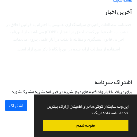
نقشه سایت
آخرین اخبار
فصلنامه مطالعات راهبردی سیاستگذاری عمومی با احترام به قوانین اخلاق در
نشریات، تابع قوانین کمیته اخلاق در انتشار (COPE) می‌باشد
و از آیین‌نامه
اجرایی قانون پیشگیری و مقابله با تقلب در آثار علمی پیروی می‌نماید.
استفاده از مطالب ارایه شده در این پایگاه با ذکر منبع آزاد است.
اشتراک خبرنامه
برای دریافت اخبار و اطلاعیه های مهم نشریه در خبرنامه نشریه مشترک شوید.
اشتراک
این وب سایت از کوکی ها برای اطمینان از ارائه بهترین
خدمات استفاده می کند.
متوجه شدم
سامانه مدیریت نشریات علمی.
طراحی و پیاده سازی از
سیناوب