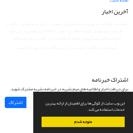
نقشه سایت
آخرین اخبار
فصلنامه مطالعات راهبردی سیاستگذاری عمومی با احترام به قوانین اخلاق در
نشریات، تابع قوانین کمیته اخلاق در انتشار (COPE) می‌باشد
و از آیین‌نامه
اجرایی قانون پیشگیری و مقابله با تقلب در آثار علمی پیروی می‌نماید.
استفاده از مطالب ارایه شده در این پایگاه با ذکر منبع آزاد است.
اشتراک خبرنامه
برای دریافت اخبار و اطلاعیه های مهم نشریه در خبرنامه نشریه مشترک شوید.
اشتراک
این وب سایت از کوکی ها برای اطمینان از ارائه بهترین
خدمات استفاده می کند.
متوجه شدم
سامانه مدیریت نشریات علمی.
طراحی و پیاده سازی از
سیناوب