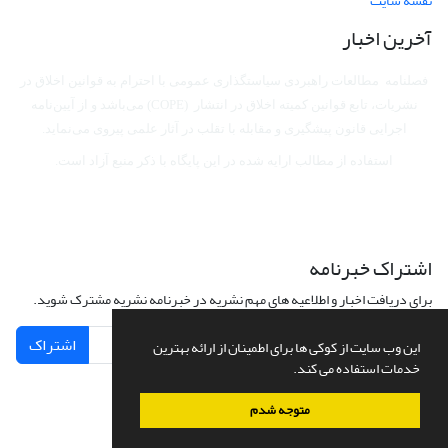
نقشه سایت
آخرین اخبار
فصلنامه مطالعات راهبردی سیاستگذاری عمومی با احترام به قوانین اخلاق در
نشریات، تابع قوانین کمیته اخلاق در انتشار (COPE) می‌باشد
و از آیین‌نامه
اجرایی قانون پیشگیری و مقابله با تقلب در آثار علمی پیروی می‌نماید.
استفاده از مطالب ارایه شده در این پایگاه با ذکر منبع آزاد است.
اشتراک خبرنامه
برای دریافت اخبار و اطلاعیه های مهم نشریه در خبرنامه نشریه مشترک شوید.
اشتراک
این وب سایت از کوکی ها برای اطمینان از ارائه بهترین
خدمات استفاده می کند.
متوجه شدم
سامانه مدیریت نشریات علمی.
طراحی و پیاده سازی از
سیناوب