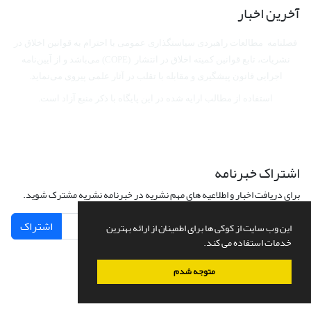
آخرین اخبار
فصلنامه مطالعات راهبردی سیاستگذاری عمومی با احترام به قوانین اخلاق در
نشریات، تابع قوانین کمیته اخلاق در انتشار (COPE) می‌باشد
و از آیین‌نامه
اجرایی قانون پیشگیری و مقابله با تقلب در آثار علمی پیروی می‌نماید.
استفاده از مطالب ارایه شده در این پایگاه با ذکر منبع آزاد است.
اشتراک خبرنامه
برای دریافت اخبار و اطلاعیه های مهم نشریه در خبرنامه نشریه مشترک شوید.
اشتراک
این وب سایت از کوکی ها برای اطمینان از ارائه بهترین
خدمات استفاده می کند.
متوجه شدم
سامانه مدیریت نشریات علمی.
طراحی و پیاده سازی از
سیناوب