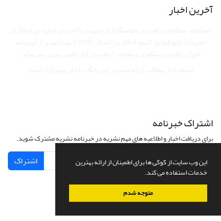
آخرین اخبار
فصلنامه مطالعات راهبردی سیاستگذاری عمومی با احترام به قوانین اخلاق در
نشریات، تابع قوانین کمیته اخلاق در انتشار (COPE) می‌باشد
و از آیین‌نامه
اجرایی قانون پیشگیری و مقابله با تقلب در آثار علمی پیروی می‌نماید.
استفاده از مطالب ارایه شده در این پایگاه با ذکر منبع آزاد است.
اشتراک خبرنامه
برای دریافت اخبار و اطلاعیه های مهم نشریه در خبرنامه نشریه مشترک شوید.
اشتراک
این وب سایت از کوکی ها برای اطمینان از ارائه بهترین
خدمات استفاده می کند.
متوجه شدم
سامانه مدیریت نشریات علمی.
طراحی و پیاده سازی از
سیناوب