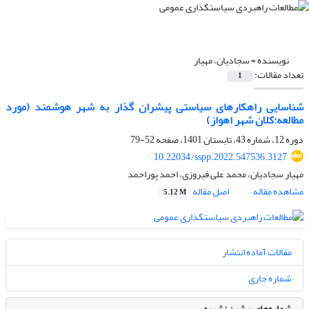
نویسنده =
سجادیان، مهیار
تعداد مقالات:
1
شناسایی راهکارهای سیاستی پیشران گذار به شهر هوشمند (مورد
مطالعه:کلان شهر اهواز)
دوره 12، شماره 43، تابستان 1401، صفحه
52-79
10.22034/sspp.2022.547536.3127
مهیار سجادیان، محمد علی فیروزی، احمد پوراحمد
مشاهده مقاله
اصل مقاله
5.12 M
مقالات آماده انتشار
شماره جاری
شماره‌های پیشین نشریه