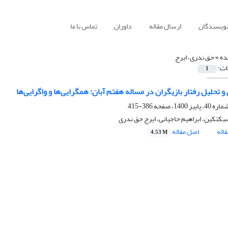
نویسندگان
ارسال مقاله
داوران
تماس با ما
ده =
حق ندری، ایرج
ات:
1
 تحلیل رفتار بازیگران در مساله هفتم آبان: همگرایی‌ها و واگرایی‌ها
386-415
بکتکین، ابراهیم حاجیانی، ایرج حق ندری
اله
اصل مقاله
4.53 M