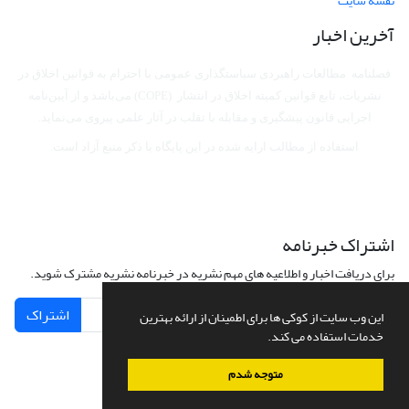
نقشه سایت
آخرین اخبار
فصلنامه مطالعات راهبردی سیاستگذاری عمومی با احترام به قوانین اخلاق در
نشریات، تابع قوانین کمیته اخلاق در انتشار (COPE) می‌باشد
و از آیین‌نامه
اجرایی قانون پیشگیری و مقابله با تقلب در آثار علمی پیروی می‌نماید.
استفاده از مطالب ارایه شده در این پایگاه با ذکر منبع آزاد است.
اشتراک خبرنامه
برای دریافت اخبار و اطلاعیه های مهم نشریه در خبرنامه نشریه مشترک شوید.
اشتراک
این وب سایت از کوکی ها برای اطمینان از ارائه بهترین
خدمات استفاده می کند.
متوجه شدم
سامانه مدیریت نشریات علمی.
طراحی و پیاده سازی از
سیناوب