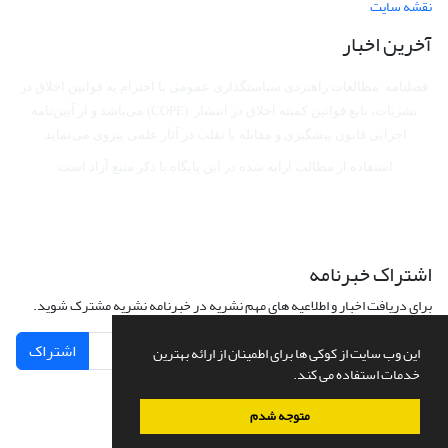
نقشه سایت
آخرین اخبار
فصلنامه مطالعات راهبردی سیاستگذاری عمومی با احترام به قوانین اخلاق در
نشریات، تابع قوانین کمیته اخلاق در انتشار (COPE) می‌باشد
و از آیین‌نامه
اجرایی قانون پیشگیری و مقابله با تقلب در آثار علمی پیروی می‌نماید.
استفاده از مطالب ارایه شده در این پایگاه با ذکر منبع آزاد است.
اشتراک خبرنامه
برای دریافت اخبار و اطلاعیه های مهم نشریه در خبرنامه نشریه مشترک شوید.
اشتراک
این وب سایت از کوکی ها برای اطمینان از ارائه بهترین
خدمات استفاده می کند.
متوجه شدم
سامانه مدیریت نشریات علمی.
طراحی و پیاده سازی از
سیناوب