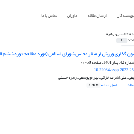
نویسندگان
ارسال مقاله
داوران
تماس با ما
ده =
حسنی، زهره
ات:
1
نون گذاری ورزش از منظر مجلس شورای اسلامی (مورد مطالعه:دوره ششم ا
58-77
10.22034/sspp.2022.2
یفی، علی اشرف خزائی، بهرام یوسفی، زهره حسنی
اله
اصل مقاله
2.78 M