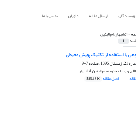
نویسندگان
ارسال مقاله
داوران
تماس با ما
ده =
آتشبهار، ام البنین
ات:
1
وهی با استفاده از تکنیک پویش محیطی
7-9
للهی، رضا دهنویه، ام البنین آتشبهار
اله
اصل مقاله
585.18 K