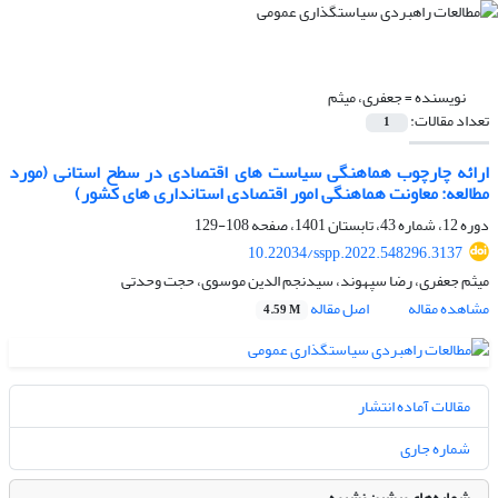
نویسنده =
جعفری، میثم
تعداد مقالات:
1
ارائه چارچوب هماهنگی سیاست های اقتصادی در سطح استانی (مورد
مطالعه: معاونت هماهنگی امور اقتصادی استانداری های کشور)
دوره 12، شماره 43، تابستان 1401، صفحه
108-129
10.22034/sspp.2022.548296.3137
میثم جعفری، رضا سپهوند، سیدنجم الدین موسوی، حجت وحدتی
مشاهده مقاله
اصل مقاله
4.59 M
مقالات آماده انتشار
شماره جاری
شماره‌های پیشین نشریه