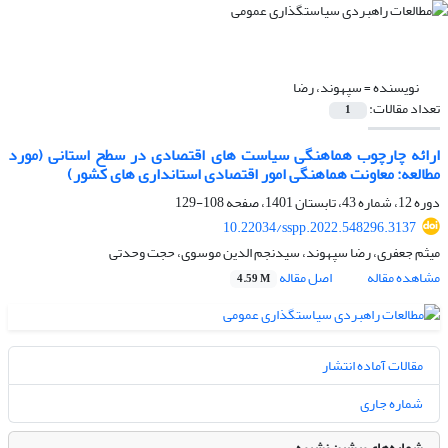
نویسنده =
سپهوند، رضا
تعداد مقالات:
1
ارائه چارچوب هماهنگی سیاست های اقتصادی در سطح استانی (مورد
مطالعه: معاونت هماهنگی امور اقتصادی استانداری های کشور)
دوره 12، شماره 43، تابستان 1401، صفحه
108-129
10.22034/sspp.2022.548296.3137
میثم جعفری، رضا سپهوند، سیدنجم الدین موسوی، حجت وحدتی
مشاهده مقاله
اصل مقاله
4.59 M
مقالات آماده انتشار
شماره جاری
شماره‌های پیشین نشریه