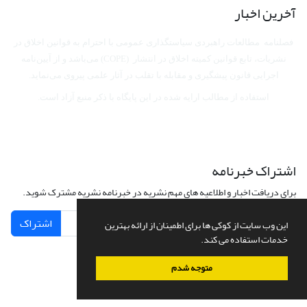
آخرین اخبار
فصلنامه مطالعات راهبردی سیاستگذاری عمومی با احترام به قوانین اخلاق در
نشریات، تابع قوانین کمیته اخلاق در انتشار (COPE) می‌باشد
و از آیین‌نامه
اجرایی قانون پیشگیری و مقابله با تقلب در آثار علمی پیروی می‌نماید.
استفاده از مطالب ارایه شده در این پایگاه با ذکر منبع آزاد است.
اشتراک خبرنامه
برای دریافت اخبار و اطلاعیه های مهم نشریه در خبرنامه نشریه مشترک شوید.
اشتراک
این وب سایت از کوکی ها برای اطمینان از ارائه بهترین
خدمات استفاده می کند.
متوجه شدم
سامانه مدیریت نشریات علمی.
طراحی و پیاده سازی از
سیناوب