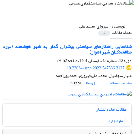
نویسنده =
فیروزی، محمد علی
تعداد مقالات:
1
شناسایی راهکارهای سیاستی پیشران گذار به شهر هوشمند (مورد
مطالعه:کلان شهر اهواز)
دوره 12، شماره 43، تابستان 1401، صفحه
52-79
10.22034/sspp.2022.547536.3127
مهیار سجادیان، محمد علی فیروزی، احمد پوراحمد
مشاهده مقاله
اصل مقاله
5.12 M
مقالات آماده انتشار
شماره جاری
شماره‌های پیشین نشریه