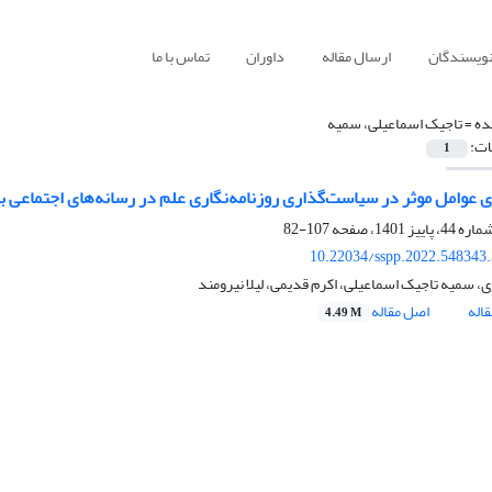
نویسندگان
ارسال مقاله
داوران
تماس با ما
ده =
تاجیک اسماعیلی، سمیه
ات:
1
 عوامل موثر در سیاست‌گذاری روزنامه‌نگاری علم در رسانه‌های اجتماعی ب
107-82
10.22034/sspp.2022.548343
، سمیه تاجیک اسماعیلی، اکرم قدیمی، لیلا نیرومند
اله
اصل مقاله
4.49 M