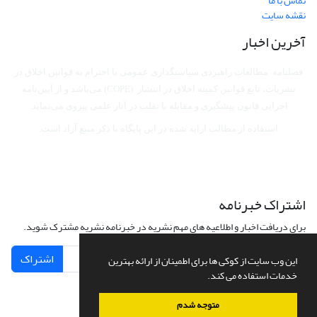
تماس با ما
نقشه سایت
آخرین اخبار
فصلنامه مطالعات راهبردی سیاستگذاری عمومی با احترام به قوانین اخلاق در
نشریات، تابع قوانین کمیته اخلاق در انتشار (COPE) می‌باشد
و از آیین‌نامه
اجرایی قانون پیشگیری و مقابله با تقلب در آثار علمی پیروی می‌نماید.
استفاده از مطالب ارایه شده در این پایگاه با ذکر منبع آزاد است.
اشتراک خبرنامه
برای دریافت اخبار و اطلاعیه های مهم نشریه در خبرنامه نشریه مشترک شوید.
اشتراک
این وب سایت از کوکی ها برای اطمینان از ارائه بهترین
خدمات استفاده می کند.
متوجه شدم