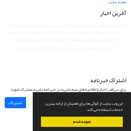
نقشه سایت
آخرین اخبار
فصلنامه مطالعات راهبردی سیاستگذاری عمومی با احترام به قوانین اخلاق در
نشریات، تابع قوانین کمیته اخلاق در انتشار (COPE) می‌باشد
و از آیین‌نامه
اجرایی قانون پیشگیری و مقابله با تقلب در آثار علمی پیروی می‌نماید.
استفاده از مطالب ارایه شده در این پایگاه با ذکر منبع آزاد است.
اشتراک خبرنامه
برای دریافت اخبار و اطلاعیه های مهم نشریه در خبرنامه نشریه مشترک شوید.
اشتراک
این وب سایت از کوکی ها برای اطمینان از ارائه بهترین
خدمات استفاده می کند.
متوجه شدم
سامانه مدیریت نشریات علمی.
طراحی و پیاده سازی از
سیناوب