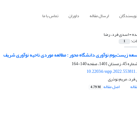
نویسندگان
ارسال مقاله
داوران
تماس با ما
ده =
اسدی فرد، رضا
ات:
1
سعه زیست‌بوم‌ نوآوری دانشگاه محور : مطالعه موردی ناحیه نوآوری شریف
140-164
10.22034/sspp.2022.553811
فرد، مریم نوذری
اله
اصل مقاله
4.79 M