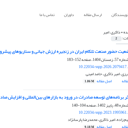
نویسندگان
ارسال مقاله
داوران
تماس با ما
ده =
ذاکری، امیر
ات:
2
عیت حضور صنعت تلکام ایران در زنجیره ارزش جهانی و سناریوهای پیشرو
152-183
10.22034/sspp.2026.2079417
زی، امیر ذاکری، حامد امینی
اله
اصل مقاله
1.86 M
اثر برنامه‌های توسعه صادرات در ورود به بازارهای بین‌المللی و افزایش 
104-140
10.22034/sspp.2023.1995961
 زاده، امیر ذاکری، محمدرضا پارسانژاد
اله
اصل مقاله
9.18 M