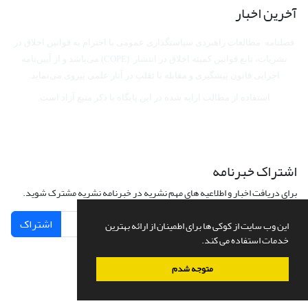
آخرین اخبار
فصلنامه مطالعات راهبردی سیاستگذاری عمومی با احترام به قوانین اخلاق در
نشریات، تابع قوانین کمیته اخلاق در انتشار (COPE) می‌باشد
و از آیین‌نامه
اجرایی قانون پیشگیری و مقابله با تقلب در آثار علمی پیروی می‌نماید.
استفاده از مطالب ارایه شده در این پایگاه با ذکر منبع آزاد است.
اشتراک خبرنامه
برای دریافت اخبار و اطلاعیه های مهم نشریه در خبرنامه نشریه مشترک شوید.
اشتراک
این وب سایت از کوکی ها برای اطمینان از ارائه بهترین
خدمات استفاده می کند.
متوجه شدم
سامانه مدیریت نشریات علمی.
طراحی و پیاده سازی از
سیناوب